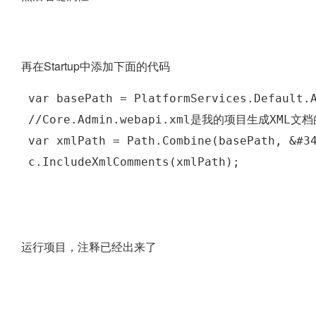
再在Startup中添加下面的代码
 var basePath = PlatformServices.Default.
 //Core.Admin.webapi.xml是我的项目生成XM
 var xmlPath = Path.Combine(basePath, &#3
 c.IncludeXmlComments(xmlPath);
运行项目，注释已经出来了