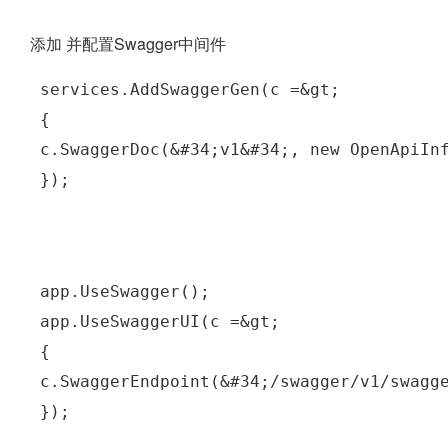
添加 并配置Swagger中间件
 services.AddSwaggerGen(c =&gt;
 {
 c.SwaggerDoc(&#34;v1&#34;, new OpenApiIn
 });
 app.UseSwagger();
 app.UseSwaggerUI(c =&gt;
 {
 c.SwaggerEndpoint(&#34;/swagger/v1/swagg
 });