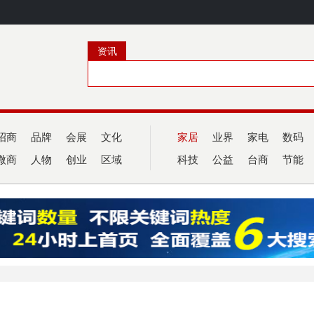
资讯
招商
品牌
会展
文化
家居
业界
家电
数码
微商
人物
创业
区域
科技
公益
台商
节能