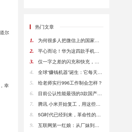
热门文章
安道尔
为何很多人把微信上的国家设置成安道尔？安道尔在
1.
平心而论！华为这四款手机最值得买，实用性超iP
2.
仅一字之差的闪充和快充，原理却截然不同，别被忽
3.
全球“赚钱机器”诞生：它每天净赚21亿，是苹果
4.
给老师实行996工作制会怎样？
5.
，幸
目前公认性能最强的3款国产手机，颜值性能兼具，
6.
腾讯 小米开始复工，用这些方法保证员工安全，你
7.
5G时代已经到来，革命性的飞跃到底可以带来什么
8.
互联网第一红娘：从厂妹到复旦硕士，十年创业今被
9.