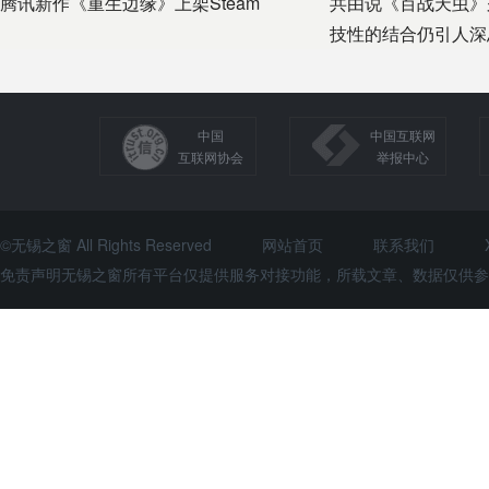
腾讯新作《重生边缘》上架Steam
共由说《百战天虫》
技性的结合仍引人深
中国
中国互联网
互联网协会
举报中心
©无锡之窗 All Rights Reserved
网站首页
联系我们
免责声明无锡之窗所有平台仅提供服务对接功能，所载文章、数据仅供参