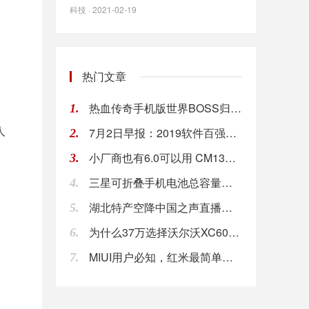
科技 · 2021-02-19
热门文章
热血传奇手机版世界BOSS归属怎么算 BOSS
1.
人
7月2日早报：2019软件百强企业榜单：华为、
2.
小厂商也有6.0可以用 CM13宣布已适配一加
3.
三星可折叠手机电池总容量为6200mAh，初期
4.
湖北特产空降中国之声直播间，买！买！买!
5.
为什么37万选择沃尔沃XC60而不买奥迪Q5L
6.
MIUI用户必知，红米最简单的刷机教程你一定要
7.