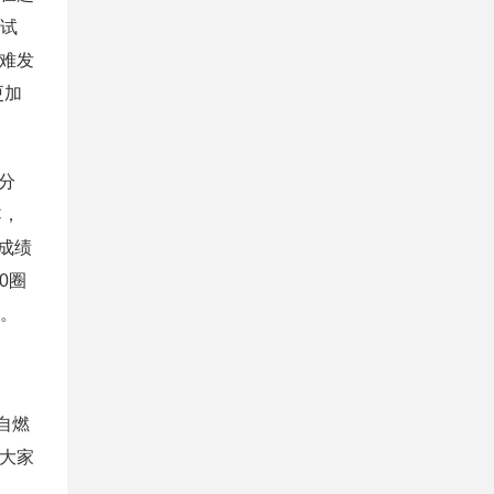
测试
不难发
更加
分
C，
的成绩
0圈
性。
自燃
大家