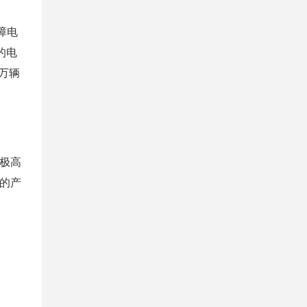
障电
的电
万辆
极高
的产