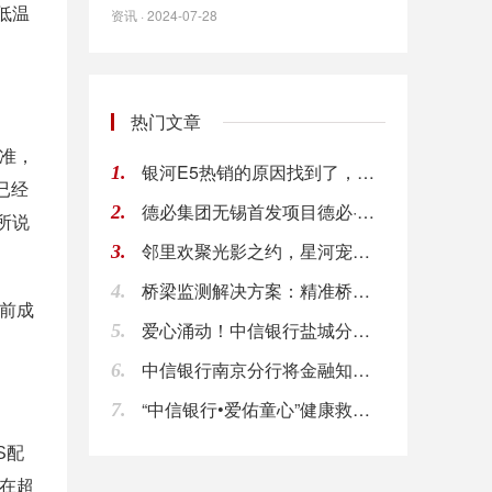
低温
资讯 · 2024-07-28
热门文章
准，
银河E5热销的原因找到了，全新电池技术大受欢迎
1.
已经
德必集团无锡首发项目德必·新湾里亮相在即
2.
所说
邻里欢聚光影之约，星河宠粉暑期电影节点亮居民仲
3.
桥梁监测解决方案：精准桥梁沉降监测与全面状态评
4.
前成
爱心涌动！中信银行盐城分行开展无偿献血、捐款帮
5.
中信银行南京分行将金融知识普及课堂搬进工地、环
6.
“中信银行•爱佑童心”健康救助行动： 以“信
7.
S配
在超