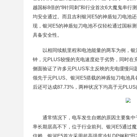
越国标8倍的“8针同刺”和行业首次6大魔鬼串
均安全通过。而且吉利银河E5的神盾短刀电池还
现，银河E5的神盾短刀电池不仅轻松通过国标测
具备安全性。
以相同续航里程和电池能量的两车为例，银河E
钟，元PLUS较慢的充电速度处于劣势，同时在充电
侧面验证了许多元PLUS车主反映的充电缓慢问题。
领先于元PLUS。银河E5搭载的神盾短刀电池具备
后还可达成87.73%，两种状况下均高于元PLU
通常情况下，电车发生自燃的原因主要集中
率长期居高不下，位于行业前列。银河E5通过
信赖。银河E5首次采用超高强度冷轧DP钢和“