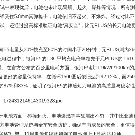
行测试中表现优异，电池包未出现冒烟、起火、爆炸等情况，所有
经受住5.8mm真弹枪击，电池依旧不起火、不爆炸。经过对比
试，还通过提高标准验证电池“真安全”，比元PLUS的长刀电池
5电量从30%快充至80%的时间小于20分钟，元PLUS则为26
过程中，银河E5的1.8C平均充电倍率领先于元PLUS的1.61
在官方公布的百公里电耗方面，银河E5以11.9kWh/100km
更好的容量保持率，在循环1500圈后依旧达到92.12%，而250
S的87%和83%，证明了银河E5的神盾短刀电池的高质量与稳定
于电池方面，碰撞起火、电池爆燃等事故层出不穷，其中比亚迪
魔方电池管理系统与全车安全防护，确保车内成员的安全，更值得
田字格”框架，11层电池包结构加强了电池包上下部的抗拉伸。