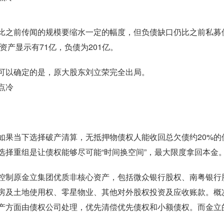
比之前传闻的规模要缩水一定的幅度，但负债缺口仍比之前私募
资产显示有71亿，负债为201亿。
可以确定的是，原大股东刘立荣完全出局。
如果当下选择破产清算，无抵押物债权人能收回总欠债约20%的
选择重组是让债权能够尽可能“时间换空间”，最大限度拿回本金
控制原金立集团优质非核心资产，包括微众银行股权、南粤银行
房及土地使用权、零星物业、其他对外股权投资及应收账款。概
产方面由债权公司处理，优先清偿优先债权和小额债权。而金立