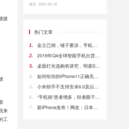
资讯 · 2021-02-18
债披
热门文章
金立已倒，锤子要凉，手机行业今年的冬天有点冷!
1.
2019年Q4全球智能手机出货量为3.75亿台
2.
桌面灯光选购有讲究，明基ScreenBar P
3.
如何给你的iPhone11正确充电，iPhon
4.
债
小米助手不支持安卓6.0及以上版本？其实还可以
5.
。
“手机病”患者增多，轻者眼干颈椎病重者焦虑抑郁
6.
股
新iPhone发布！网友：日本游客价让人很想买
7.
况来
的工