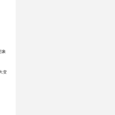
想象
大变