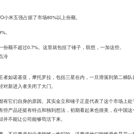
VO小米五强占据了市场80%以上份额。
9%。
一份额不超过0.7%。这里就包括了锤子，联想，一加这些。
王者如诺基亚，摩托罗拉，包括三星在内，一旦滑落到第二梯队
经对新进入者关闭了大门。
都有它们自身的原因。其实金立和锤子正是代表了这个市场上处
有些产品还挺有特点和独到想法，初期看起来也很美，在中国这
却并不能让公司能够苟活下来。
赛，不仅要求创业者能够一炮打响，还要求他们能够避免昙花一